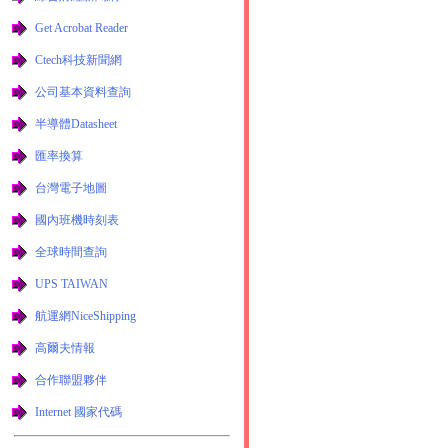
Get Acrobat Reader
Ctech科技新聞網
公司基本資料查詢
半導體Datasheet
匯率換算
台灣電子地圖
國內班機時刻表
全球時間查詢
UPS TAIWAN
航運網NiceShipping
高爾夫情報
合作聯盟夥伴
Internet 國家代碼