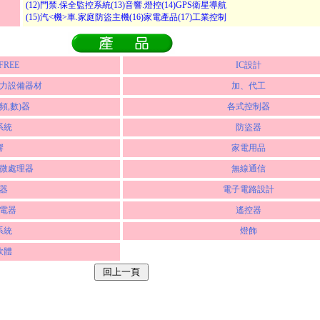
(12)門禁.保全監控系統(13)音響.燈控(14)GPS衛星導航
(15)汽<機>車.家庭防盜主機(16)家電產品(17)工業控制
FREE
IC設計
力設備器材
加、代工
頻,數)器
各式控制器
系統
防盜器
響
家電用品
微處理器
無線通信
器
電子電路設計
電器
遙控器
系統
燈飾
軟體