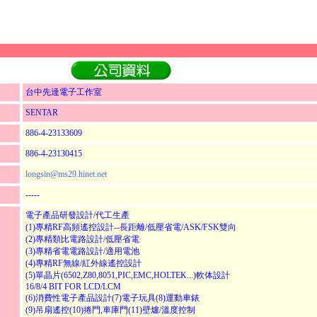
台中先達電子工作室
SENTAR
886-4-23133609
886-4-23130415
longsin@ms29.hinet.net
-----
電子產品研發設計/代工生產
(1)專精RF高頻遙控設計--長距離/低壓省電/ASK/FSK雙向
(2)專精類比電路設計/低壓省電
(3)專精省電電路設計/適用電池
(4)專精RF無線/紅外線遙控設計
(5)單晶片(6502,Z80,8051,PIC,EMC,HOLTEK...)軟体設計
16/8/4 BIT FOR LCD/LCM
(6)消費性電子產品設計(7)電子玩具(8)運動車錶
(9)吊扇遙控(10)捲門,車庫門(11)壁爐/溫度控制