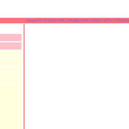
Home
/
CN
/
CN(GB)
/
HK
/
HK(Big5)
/
KR
/
KR(EUC)
/
TW
/
TW(Big5)