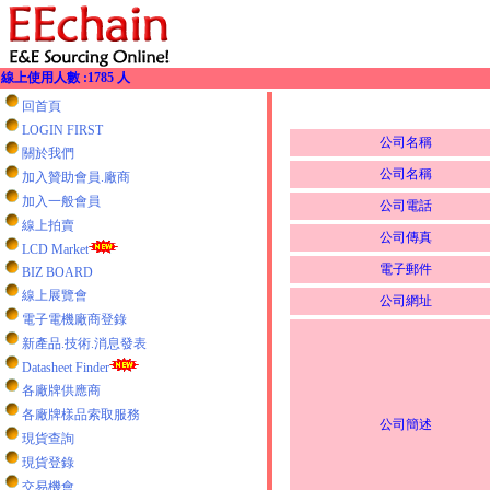
線上使用人數 :1785 人
回首頁
LOGIN FIRST
公司名稱
關於我們
公司名稱
加入贊助會員.廠商
加入一般會員
公司電話
線上拍賣
公司傳真
LCD Market
電子郵件
BIZ BOARD
線上展覽會
公司網址
電子電機廠商登錄
新產品.技術.消息發表
Datasheet Finder
各廠牌供應商
各廠牌樣品索取服務
公司簡述
現貨查詢
現貨登錄
交易機會