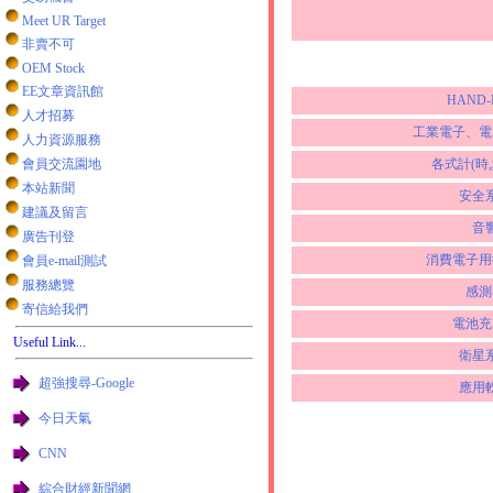
Meet UR Target
非賣不可
OEM Stock
EE文章資訊館
HAND-
人才招募
工業電子、電
人力資源服務
會員交流園地
各式計(時,
本站新聞
安全
建議及留言
音
廣告刊登
消費電子用
會員e-mail測試
服務總覽
感測
寄信給我們
電池充
Useful Link...
衛星
超強搜尋-Google
應用
今日天氣
CNN
綜合財經新聞網