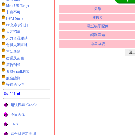
Meet UR Target
天線
非賣不可
連接器
OEM Stock
EE文章資訊館
電話機零配件
人才招募
網路設備
人力資源服務
衛星系統
會員交流園地
本站新聞
建議及留言
廣告刊登
會員e-mail測試
服務總覽
寄信給我們
Useful Link...
超強搜尋-Google
今日天氣
CNN
綜合財經新聞網