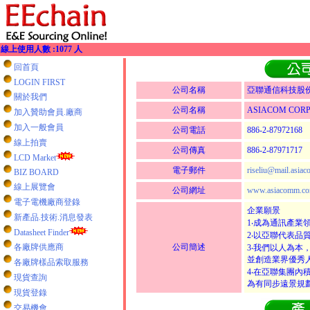
線上使用人數 :1077 人
回首頁
LOGIN FIRST
公司名稱
亞聯通信科技股
關於我們
公司名稱
ASIACOM CORP
加入贊助會員.廠商
加入一般會員
公司電話
886-2-87972168
線上拍賣
公司傳真
886-2-87971717
LCD Market
電子郵件
riseliu@mail.asia
BIZ BOARD
線上展覽會
公司網址
www.asiacomm.co
電子電機廠商登錄
企業願景
新產品.技術.消息發表
1‧成為通訊產業
Datasheet Finder
2‧以亞聯代表品
各廠牌供應商
公司簡述
3‧我們以人為
並創造業界優秀
各廠牌樣品索取服務
4‧在亞聯集團
現貨查詢
為有同步遠景規
現貨登錄
交易機會