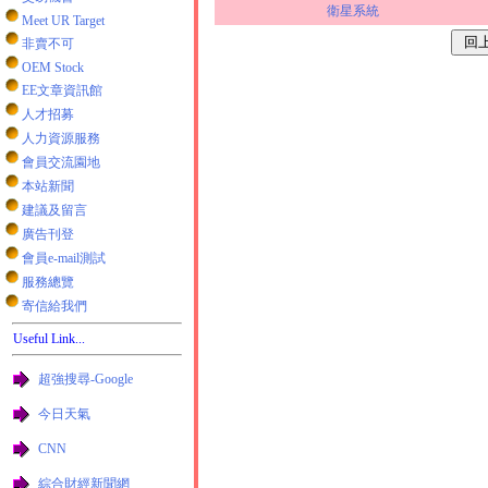
衛星系統
Meet UR Target
非賣不可
OEM Stock
EE文章資訊館
人才招募
人力資源服務
會員交流園地
本站新聞
建議及留言
廣告刊登
會員e-mail測試
服務總覽
寄信給我們
Useful Link...
超強搜尋-Google
今日天氣
CNN
綜合財經新聞網