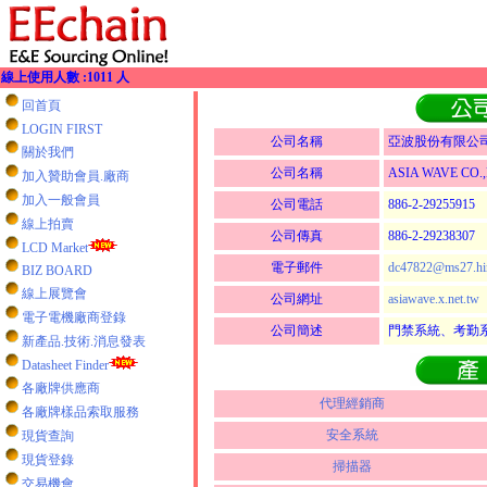
線上使用人數 :1011 人
回首頁
LOGIN FIRST
公司名稱
亞波股份有限公
關於我們
公司名稱
ASIA WAVE CO.,
加入贊助會員.廠商
加入一般會員
公司電話
886-2-29255915
線上拍賣
公司傳真
886-2-29238307
LCD Market
電子郵件
dc47822@ms27.hin
BIZ BOARD
線上展覽會
公司網址
asiawave.x.net.tw
電子電機廠商登錄
公司簡述
門禁系統、考勤
新產品.技術.消息發表
Datasheet Finder
各廠牌供應商
代理經銷商
各廠牌樣品索取服務
安全系統
現貨查詢
現貨登錄
掃描器
交易機會