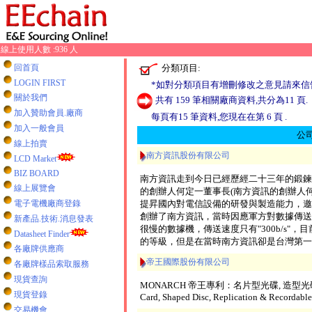
線上使用人數 :936 人
分類項目:
回首頁
LOGIN FIRST
*如對分類項目有增刪修改之意見請來信
關於我們
共有 159 筆相關廠商資料,共分為11 頁.
加入贊助會員.廠商
每頁有15 筆資料,您現在在第 6 頁 .
加入一般會員
公
線上拍賣
南方資訊股份有限公司
LCD Market
BIZ BOARD
南方資訊走到今日已經歷經二十三年的鍛鍊
線上展覽會
的創辦人何定一董事長(南方資訊的創辦人
電子電機廠商登錄
提昇國內對電信設備的研發與製造能力，邀請
創辦了南方資訊，當時因應軍方對數據傳送
新產品.技術.消息發表
很慢的數據機，傳送速度只有"300b/s"，目前一
Datasheet Finder
的等級，但是在當時南方資訊卻是台灣第一
各廠牌供應商
帝王國際股份有限公司
各廠牌樣品索取服務
現貨查詢
MONARCH 帝王專利：名片型光碟, 造型光碟, 
現貨登錄
Card, Shaped Disc, Replication & Recordable
交易機會