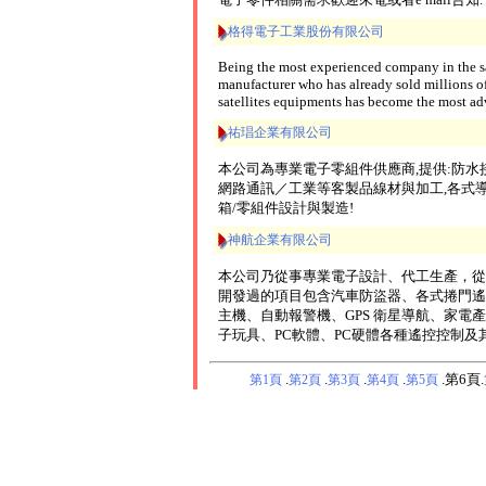
格得電子工業股份有限公司
Being the most experienced company in the sa
manufacturer who has already sold millions of s
satellites equipments has become the most adv
祐琩企業有限公司
本公司為專業電子零組件供應商,提供:防水接頭
網路通訊／工業等客製品線材與加工,各式導
箱/零組件設計與製造!
神航企業有限公司
本公司乃從事專業電子設計、代工生產，從
開發過的項目包含汽車防盜器、各式捲門遙
主機、自動報警機、GPS 衛星導航、家電
子玩具、PC軟體、PC硬體各種遙控控制
.
.
.
.
.第6頁.
第1頁
第2頁
第3頁
第4頁
第5頁