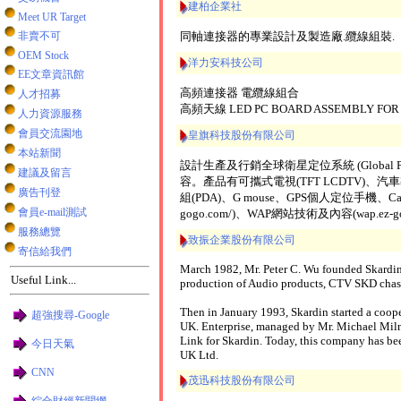
建柏企業社
Meet UR Target
非賣不可
同軸連接器的專業設計及製造廠.纜線組裝.
OEM Stock
洋力安科技公司
EE文章資訊館
高頻連接器 電纜線組合
人才招募
高頻天線 LED PC BOARD ASSEMBLY FOR
人力資源服務
會員交流園地
皇旗科技股份有限公司
本站新聞
設計生產及行銷全球衛星定位系統 (Global Posi
建議及留言
容。產品有可攜式電視(TFT LCDTV)、
廣告刊登
組(PDA)、G mouse、GPS個人定位手機、Car P
會員e-mail測試
gogo.com/)、WAP網站技術及內容(wap.ez-go
服務總覽
致振企業股份有限公司
寄信給我們
March 1982, Mr. Peter C. Wu founded Skardin I
Useful Link...
production of Audio products, CTV SKD chassi
Then in January 1993, Skardin started a coope
超強搜尋-Google
UK. Enterprise, managed by Mr. Michael Milne
Link for Skardin. Today, this company has be
今日天氣
UK Ltd.
CNN
茂迅科技股份有限公司
綜合財經新聞網