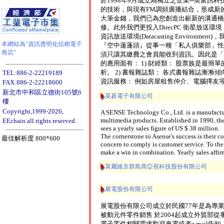
於1998年9月成立為獨立之企業─英富訊
的技術，與現有FM調頻廣播結合，形成新
大筆金錢，我們已為您創造出嶄新的溝通橋
修。此外我們更投入DirecPC 衛星放送
資訊放送環境(Datacasting Environmen
本網站為"資訊透明化信賴電子
『空中蓮蓬頭』從事一種「私人俱樂部」性
商店"
須只讓其繳費之會員能收到資訊。因此是「
的應用面有： 1) 財經類： 股票族是最
析。 2) 書報雜誌類： 各式書報雜誌漸漸傾
TEL:886-2-22219189
資訊服務： 例如房屋租售仲介、電腦擇友
FAX:886-2-22218600
新北市中和區立德街105號6
英碁電子有限公司
樓
Copyright,1999-2026,
A SENSE Technology Co., Ltd. is a manufactur
multimedia products. Established in 1990, t
EEchain all rights reserved.
sees a yearly sales figure of US $ 38 million.
The cornerstone to Asense's success is their 
最佳解析度 800*600
concern to comply is customer service. To th
make a win in combination. Yearly sales affir
英屬維京群島商亞視科技股份有限公司
展電股份有限公司
展電股份有限公司成立於民國77年是為專
被動元件零件銷售 於2004起成立外貿部從
電子零件相關需求歡迎來電或者e mail告知.