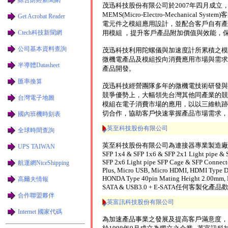
茂迅科技股份有限公司於2007年四月成
MEMS(Micro-Electro-Mechanica
Get Acrobat Reader
電元件之模組應用設計，並配合客戶自有產品
Ctech科技新聞網
用模組 ，提升客戶產品附加價值與效能，
公司基本資料查詢
茂迅科技利用陀螺儀與加速度計所累積之模
微機電產品及模組投向消費應用市場與需求
半導體Datasheet
產品開發。
匯率換算
茂迅科技經營團隊多年的微機電技術研發與
競爭優勢上，大幅領先台灣其他同產業的競
台灣電子地圖
模組在電子消費市場的應用，以以三維軌跡
切合作，協助客戶快速掌握產品市場需求，
國內班機時刻表
英至科技股份有限公司
全球時間查詢
英至科技股份有限公司為連接器專業製造廠，主力產品為
UPS TAIWAN
SFP 1x4 & SFP 1x6 & SFP 2x1 Light pipe & S
SFP 2x6 Light pipe SFP Cage & SFP Connec
航運網NiceShipping
Plus, Micro USB, Micro HDMI, HDMI Type 
HONDA Type 40pin Mating Height 2.00mm
高爾夫情報
SATA & USB3.0 + E-SATA任何客製化產
合作聯盟夥伴
英富訊科技股份有限公司
Internet 國家代碼
為加速產品事業之發展及提高客戶滿意度，原華