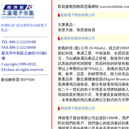
歡迎參觀指教凱思隆網站 www.keithlink.co
凱能電子股份有限公司
主要產品︰
本網站為"資訊透明化信賴電子
衛星天線、衛星接收器
商店"
創風科技股份有限公司
TEL:886-2-22219189
FAX:886-2-22218600
創風科技 (股) 公司 (X-Winds)，成立
新虹科技、東浦工業、中租迪和、全貿投資
新北市中和區立德街105號6
元，乃以網路通訊產品之研發、製造與行銷
樓
訊系統的研究與開發，而高科技的研發有賴
Copyright,1999-2026,
學以上學歷的佔有70%以上。 創風在視訊
EEchain all rights reserved.
務、效率、品質」的經營理念，致力於高品
要產品有：數位廣播接收器(Digital Broadc
最佳解析度 800*600
面廣播視訊接收器、數位有線電視視訊接收
在二十一世紀的前十年間是全球將陸續進入
視或衛星的寬頻方式，享受優質多媒體視訊
，未來創風的視訊產品將以互動式的方式帶
博德電子股份有限公司
博德電子股份有限公司起源於1980年。
對於我們的客戶，我們盡心的提供最好的產
博德電子股份有限公司具有高度的能力和技