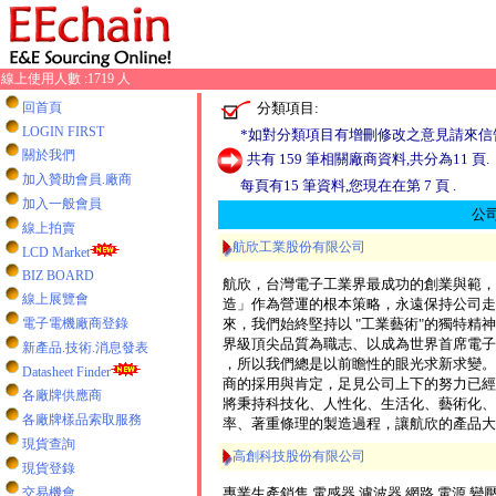
線上使用人數 :1719 人
分類項目:
回首頁
LOGIN FIRST
*如對分類項目有增刪修改之意見請來信
關於我們
共有 159 筆相關廠商資料,共分為11 頁.
加入贊助會員.廠商
每頁有15 筆資料,您現在在第 7 頁 .
加入一般會員
公
線上拍賣
航欣工業股份有限公司
LCD Market
BIZ BOARD
航欣，台灣電子工業界最成功的創業與範，
線上展覽會
造」作為營運的根本策略，永遠保持公司走在
電子電機廠商登錄
來，我們始終堅持以 "工業藝術"的獨特精
界級頂尖品質為職志、以成為世界首席電子
新產品.技術.消息發表
，所以我們總是以前瞻性的眼光求新求變。
Datasheet Finder
商的採用與肯定，足見公司上下的努力已經
各廠牌供應商
將秉持科技化、人性化、生活化、藝術化、
各廠牌樣品索取服務
率、著重條理的製造過程，讓航欣的產品大
現貨查詢
高創科技股份有限公司
現貨登錄
交易機會
專業生產銷售,電感器,濾波器,網路,電源,變壓