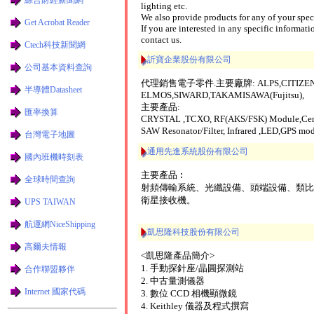
lighting etc.
We also provide products for any of your spec
Get Acrobat Reader
If you are interested in any specific informatio
contact us.
Ctech科技新聞網
訢寶企業股份有限公司
公司基本資料查詢
代理銷售電子零件.主要廠牌: ALPS,CITIZEN,IN
半導體Datasheet
ELMOS,SIWARD,TAKAMISAWA(Fujitsu),
主要產品:
匯率換算
CRYSTAL ,TCXO, RF(AKS/FSK) Module,Cer
SAW Resonator/Filter, Infrared ,LED,GPS 
台灣電子地圖
通用先進系統股份有限公司
國內班機時刻表
主要產品︰
全球時間查詢
射頻傳輸系統、光纖設備、頭端設備、類比
衛星接收機。
UPS TAIWAN
航運網NiceShipping
凱思隆科技股份有限公司
高爾夫情報
<凱思隆產品簡介>
1. 手動探針座/晶圓探測站
合作聯盟夥伴
2. 中古量測儀器
Internet 國家代碼
3. 數位 CCD 相機顯微鏡
4. Keithley 儀器及程式撰寫