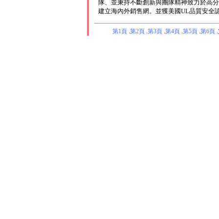
隊、並秉持不斷創新與團隊精神致力於高分
建立海內外銷售網。並獲美國UL品質安全
.
.
.
.
.
.
第1頁
第2頁
第3頁
第4頁
第5頁
第6頁