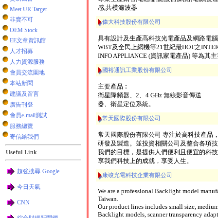
感,共模濾波器
Meet UR Target
非賣不可
偉大科技股份有限公司
OEM Stock
具有設計及生產高科技光電產品及網路電腦產品技
EE文章資訊館
WBT及全民上網機等21世紀最HOT之INTERN
人才招募
INFO APPLIANCE (資訊家電產品) 等為
人力資源服務
國裕通訊工業股份有限公司
會員交流園地
本站新聞
主要產品︰
建議及留言
衛星降頻器、2、4 GHz 無線影音傳送
器、衛星定位系統。
廣告刊登
會員e-mail測試
常天國際股份有限公司
服務總覽
常天國際股份有限公司 專注於高科技產品，衛星定位 GPS
寄信給我們
研發及製造。並投資相關公司及整合各項技
我們的目標，是提供人們便利且便宜的科技
Useful Link...
享我們科技上的成就，享受人生。
超強搜尋-Google
康竣光電科技企業有限公司
今日天氣
We are a professional Backlight model manufa
Taiwan.
CNN
Our product lines includes small size, medium
Backlight models, scanner transparency adapt
綜合財經新聞網