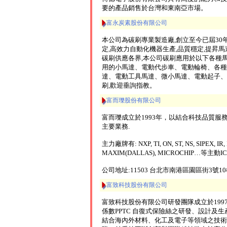
要的產品銷售於台灣和東南亞市場。
富永炭素股份有限公司
本公司為碳刷專業製造廠,創立至今已屆30年
定,高效力自動化機器生產,品質穩定,提昇
碳刷供應各界,本公司碳刷應用於以下各種
用的小馬達、電動代步車、電動輪椅、各種
達、電動工具馬達、微小馬達、電動起子、
刷,歡迎垂詢指教。
富而瓅股份有限公司
富而瓅成立於1993年，以結合科技品質
主要業務.
主力廠牌有: NXP, TI, ON, ST, NS, SIPEX, IR,
MAXIM(DALLAS), MICROCHIP…等主動I
公司地址:11503 台北市南港區園區街3號
富致科技股份有限公司
富致科技股份有限公司研發團隊成立於19
係數PPTC 自復式保險絲之研發、設計及生
結合海內外材料、化工及電子等領域之技術