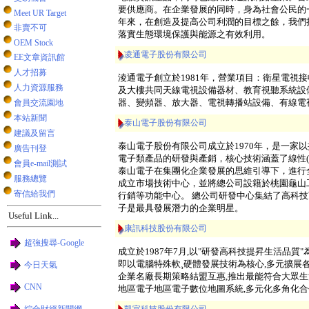
要供應商。在企業發展的同時，身為社會公民的
Meet UR Target
年來，在創造及提高公司利潤的目標之餘，我們
非賣不可
落實生態環境保護與能源之有效利用。
OEM Stock
凌通電子股份有限公司
EE文章資訊館
人才招募
淩通電子創立於1981年，營業項目：衛星電視
人力資源服務
及大樓共同天線電視設備器材、教育視聽系統設
器、變頻器、放大器、電視轉播站設備、有線電
會員交流園地
本站新聞
泰山電子股份有限公司
建議及留言
泰山電子股份有限公司成立於1970年，是一家
廣告刊登
電子類產品的研發與產銷，核心技術涵蓋了線性(Analog)
會員e-mail測試
泰山電子在集團化企業發展的思維引導下，進行
服務總覽
成立市場技術中心，並將總公司設籍於桃園龜山
寄信給我們
行銷等功能中心。 總公司研發中心集結了高科
子是最具發展潛力的企業明星。
Useful Link...
康訊科技股份有限公司
超強搜尋-Google
成立於1987年7月,以"研發高科技提昇生活品質
即以電腦特殊軟¸硬體發展技術為核心,多元擴展
今日天氣
企業名廠長期策略結盟互惠,推出最能符合大眾生
CNN
地區電子地區電子數位地圖系統,多元化多角化合
綜合財經新聞網