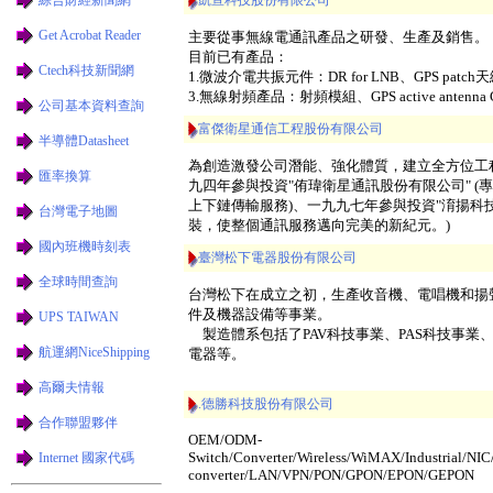
凱宣科技股份有限公司
Get Acrobat Reader
主要從事無線電通訊產品之研發、生產及銷售。
目前已有產品：
Ctech科技新聞網
1.微波介電共振元件：DR for LNB、GPS patch天線、
3.無線射頻產品：射頻模組、GPS active antenna G
公司基本資料查詢
富傑衛星通信工程股份有限公司
半導體Datasheet
為創造激發公司潛能、強化體質，建立全方位工
匯率換算
九四年參與投資"侑瑋衛星通訊股份有限公司" 
上下鏈傳輸服務)、一九九七年參與投資"淯揚科
台灣電子地圖
裝，使整個通訊服務邁向完美的新紀元。)
國內班機時刻表
臺灣松下電器股份有限公司
全球時間查詢
台灣松下在成立之初，生產收音機、電唱機和揚
件及機器設備等事業。
UPS TAIWAN
製造體系包括了PAV科技事業、PAS科技事業
航運網NiceShipping
電器等。
高爾夫情報
.德勝科技股份有限公司
合作聯盟夥伴
OEM/ODM-
Switch/Converter/Wireless/WiMAX/Industrial/NIC
Internet 國家代碼
converter/LAN/VPN/PON/GPON/EPON/GEPON