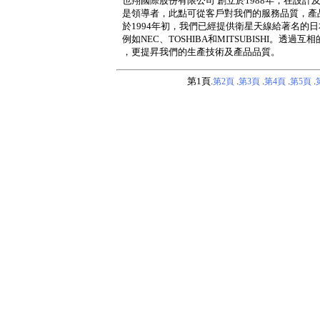
也翔國際股份有限公司 創立於1988年，在設
是領導者，此點可從客戶對我們的服務品質，產
於1994年初，我們已經提供衛星天線給著名的
例如NEC、TOSHIBA和MITSUBISHI。透過互
，更提昇我們的生產技術及產品品質。
第1頁.
.
.
.
.
第2頁
第3頁
第4頁
第5頁