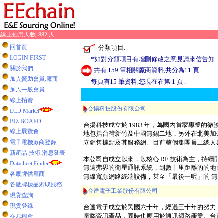
線上使用人數 :882 人
分類項目:
回首頁
LOGIN FIRST
*如對分類項目有增刪修改之意見請來信告知
關於我們
共有 159 筆相關廠商資料,共分為11 頁.
加入贊助會員.廠商
每頁有15 筆資料,您現在在第 1 頁 .
加入一般會員
線上拍賣
台揚科技股份有限公司
LCD Market
BIZ BOARD
台揚科技成立於 1983 年，為國內首家專業
線上展覽會
地包括台灣新竹及中國無錫二地，另外在北美加
電子電機廠商登錄
立銷售據點及其服務網。目前整個集團員工總人數超
新產品.技術.消息發表
本公司自成立以來，以核心 RF 技術為主，持
Datasheet Finder
無遠弗界的衛星通訊系統，到數十里距離的的地
各廠牌供應商
無線寬頻網路終端設備，甚至「最後一呎」的 無
各廠牌樣品索取服務
台達電子工業股份有限公司
現貨查詢
現貨登錄
台達電子成立於民國六十年，經過三十年的努力
電腦資訊產品，同時也應用於通訊網路產業。台
交易機會