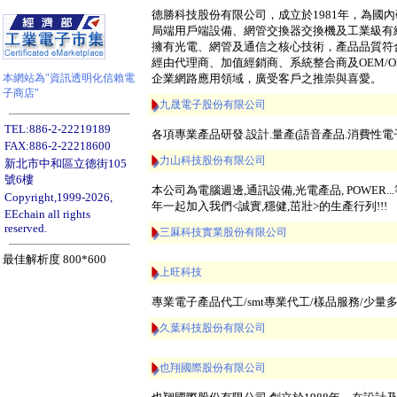
德勝科技股份有限公司，成立於1981年，為國
局端用戶端設備、網管交換器交換機及工業級有線
擁有光電、網管及通信之核心技術，產品品質符合
經由代理商、加值經銷商、系統整合商及OEM/
企業網路應用領域，廣受客戶之推崇與喜愛。
本網站為"資訊透明化信賴電
子商店"
九晟電子股份有限公司
TEL:886-2-22219189
各項專業產品研發.設計.量產(語音產品.消費性電子
FAX:886-2-22218600
力山科技股份有限公司
新北市中和區立德街105
號6樓
本公司為電腦週邊,通訊設備,光電產品, POWER
Copyright,1999-2026,
年一起加入我們<誠實,穩健,茁壯>的生產行列!!!
EEchain all rights
reserved.
三厤科技實業股份有限公司
最佳解析度 800*600
上旺科技
專業電子產品代工/smt專業代工/樣品服務/少量多
久葉科技股份有限公司
也翔國際股份有限公司